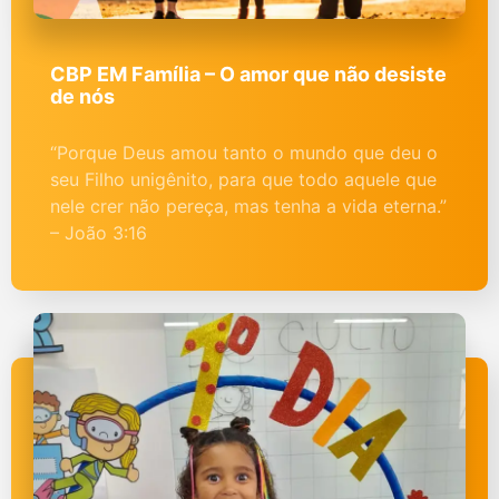
CBP EM Família – O amor que não desiste
de nós
“Porque Deus amou tanto o mundo que deu o
seu Filho unigênito, para que todo aquele que
nele crer não pereça, mas tenha a vida eterna.”
– João 3:16