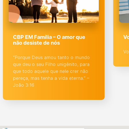
CBP EM Família – O amor que
Vo
não desiste de nós
Vo
“Porque Deus amou tanto o mundo
que deu o seu Filho unigênito, para
que todo aquele que nele crer não
pereça, mas tenha a vida eterna.” –
João 3:16