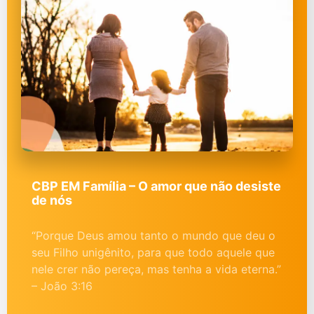
CBP EM Família – O amor que não desiste
de nós
“Porque Deus amou tanto o mundo que deu o
seu Filho unigênito, para que todo aquele que
nele crer não pereça, mas tenha a vida eterna.”
– João 3:16