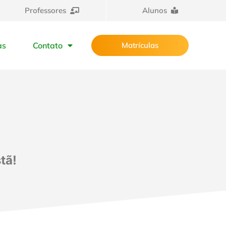
Professores
Alunos
as
Contato
Matrículas
tã!