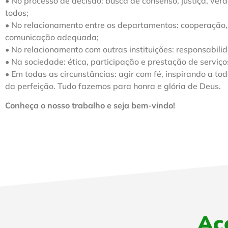
• No processo de decisão: busca de consenso, justiça, ve
todos;
•
No relacionamento entre os departamentos: cooperação, e
comunicação adequada;
• No relacionamento com outras instituições: responsabili
• Na sociedade: ética, participação e prestação de serviç
• Em todas as circunstâncias: agir com fé, inspirando a to
da perfeição. Tudo fazemos para honra e glória de Deus.
Conheça o nosso trabalho e seja bem-vindo!
Ac