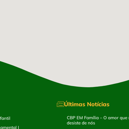
Últimas Notícias
CBP EM Família – O amor que
antil
desiste de nós
amental I