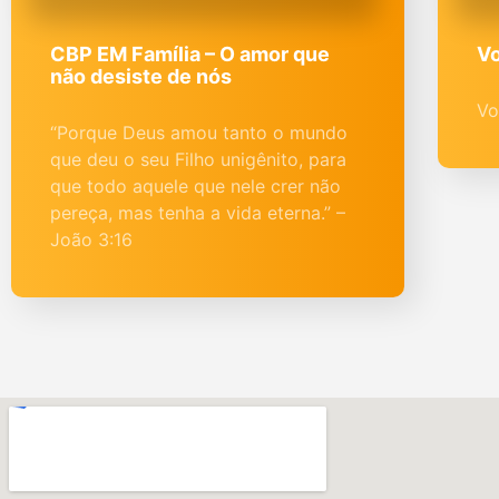
CBP EM Família – O amor que
Vo
não desiste de nós
Vo
“Porque Deus amou tanto o mundo
que deu o seu Filho unigênito, para
que todo aquele que nele crer não
pereça, mas tenha a vida eterna.” –
João 3:16